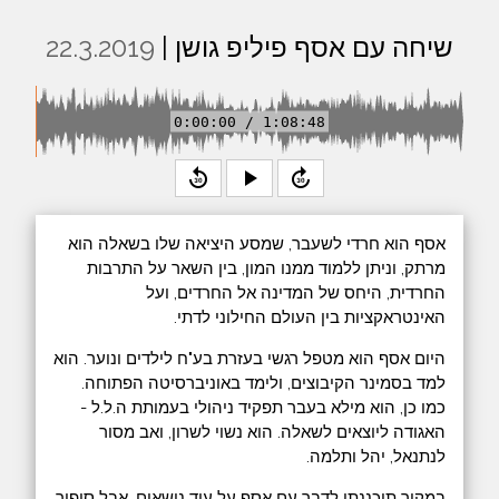
שיחה עם אסף פיליפ גושן |
22.3.2019
0:00:00 / 1:08:48
replay_30
play_arrow
forward_30
אסף הוא חרדי לשעבר, שמסע היציאה שלו בשאלה הוא
מרתק, וניתן ללמוד ממנו המון, בין השאר על התרבות
החרדית, היחס של המדינה אל החרדים, ועל
האינטראקציות בין העולם החילוני לדתי.
היום אסף הוא מטפל רגשי בעזרת בע"ח לילדים ונוער. הוא
למד בסמינר הקיבוצים, ולימד באוניברסיטה הפתוחה.
כמו כן, הוא מילא בעבר תפקיד ניהולי בעמותת ה.ל.ל -
האגודה ליוצאים לשאלה. הוא נשוי לשרון, ואב מסור
לנתנאל, יהל ותלמה.
במקור תיכננתי לדבר עם אסף על עוד נושאים, אבל סיפור