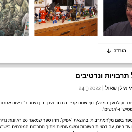
arrow_downward
הורדה
 אילן שאול |
24.9.2022
אילן הוא עיתונאי, משורר וקולנוען. במהלך 40 שנות קריירה כתב וערך בין היתר ב"ידיעו
פטיש" ו-"אנשים".
לאחרונה הוא הוציא ספר בשם מִלְחֶמֶתָרְבּוּת, בהוצ
תחילת שנות ה־80 ועד היום, עם דמויות חשובות ומשמעותיות מתוך התרבות המזרחית ביש