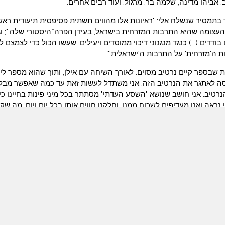
 אביהו מדינה, שלמה בר, מרגול, ועוד רבים אחרים.
בתמסיר שנשלח אלי: "ראיונות אלו מהווים תשתית פסיפסית תיעודית ראשו
צומה שהיא התרבות המזרחית בישראל, בעידן הפרה־היסטורי שלה."; וגם:
ודדים (...) כנגד מנגנוני דיכוי ממוסדים ויעילים, שעשו הכול כדי לצמצם 
ה'מזרחית' על התרבות ה'ישראלית'".
ות שבספר קיים נרטיב מסוים. לאורך השיחה עם אילן, ותוך שהוא מספר לי
סה לאתגר את הנרטיב הזה. אני משתדל לעשות זאת עד כמה שאפשר מבל
נרטיב. אני חושב שנושא "השסע העדתי" מסתתר בכל מיני פינות בחיינו כי
נראה ואנו מעדיפים לשכוח ממנו, וחלקנו חווים אותו בכל יום ויום. מה שק
מצאים הוא לעיתים קרובות הסביבה שלנו, והנרטיב איתו גדלנו.
 שלא תהיו, אני מקווה שהפרק הזה יאתגר קצת את החשיבה שלכם על ה
מוד הפייסבוק של הפודקאסט.
באתר הוצאת "אפיק"
פר
 ויקיפדיה
תנות