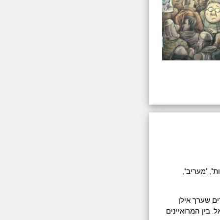
ת אחרונות", "מעריב",
את "אפיק", וזהו ספר שמאגד 20 ראיונות נדירים שערך אילן
ראל. בין המרואיינים