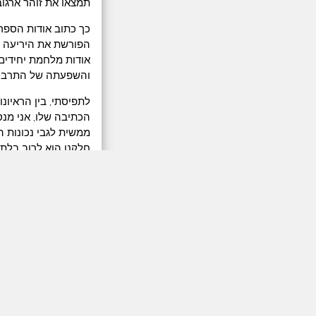
תמצאו את זוהר ארגוב,
כך כתוב אודות הספר 
הפורשת את היריעה הע
אודות מלחמת יחידים ב
והשפעתה של התרבות 
לתפיסתי, בין הראיונ
הכתיבה שלו, אני מנ
ממשית לגבי נכונות ה
חלקנו הוא לרוב בלתי 
הסקאלה הזאת אנחנו נ
באיזה צד של הסקאלה
לשמוע את דעתכם בע
הפניות:
לרכישת הספר 
אייטם בחדשות 13 על הס
קיבוץ אפיקים -
יובל נח הררי - 21 מחשבות על המאה ה-21 - שם מוזכר רעיון הגזענות אל מול תרבו