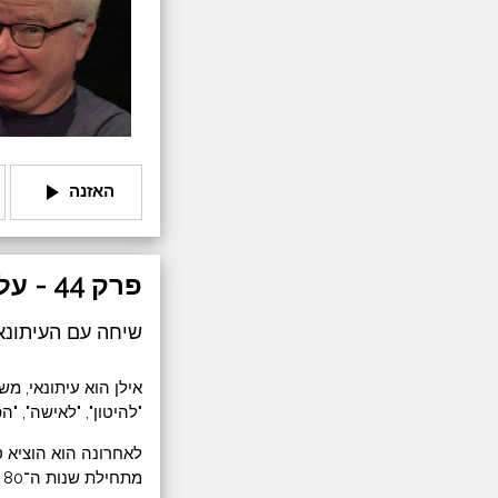
play_arrow
האזנה
פרק 44 - על תרבויות ונרטיבים
שיחה עם העיתונאי
"להיטון", "לאישה", "ה
מ