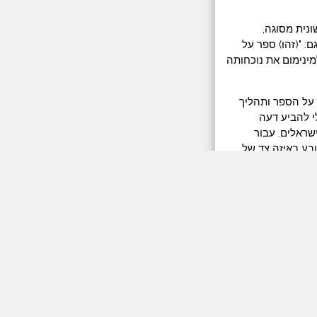
נית מסוגה,
 "(זהו) ספר על
למינימום את נוכחותה
 על הספר ותהליך
י להביע דעה
שראלים. עבור
ובע באיזה צד של
נושא. אשמח כמובן