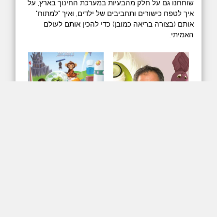
שוחחנו גם על חלק מהבעיות במערכת החינוך בארץ, על
איך לטפח כישורים ותחביבים של ילדים, ואיך "למתוח"
אותם (בצורה בריאה כמובן) כדי להכין אותם לעולם
האמיתי.
arrow_downward
play_arrow
האזנה
הורדה
כל הזכויות שמורות לשובל טירמן | Powered by
w3.css