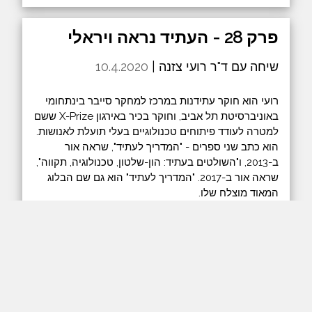
פרק 28 - העתיד נראה ויראלי
שיחה עם ד"ר רועי צזנה |
10.4.2020
רועי הוא חוקר עתידנות במרכז למחקר סייבר בינתחומי
באוניברסיטת תל אביב, וחוקר בכיר באירגון X-Prize ששם
למטרה לעודד פיתוחים טכנולוגיים בעלי תועלת לאנושות.
הוא כתב שני ספרים - "המדריך לעתיד", שראה אור
ב-2013, ו"השולטים בעתיד: הון-שלטון, טכנולוגיה, תקווה",
שראה אור ב-2017. "המדריך לעתיד" הוא גם שם הבלוג
המאוד מוצלח שלו.
לצערי הרב בקושי יצא לנו לדבר על הספרים של רועי
בשיחה הזאת, וזה עוול שנצטרך לתקן בעתיד, כי כידוע
מותר לדבר רק על וירוס הקורונה בימים אלו. אבל אל
תדאגו, בשיחה שלנו רועי מינף את נושא הוירוס להמון
כיוונים ממש מרתקים על עתיד האנושות, כפי שהוא
ממשיך לעשות בבלוג שלו. אז ברגע שתסיימו לשמוע את
הפרק הזה רוצו ותעקבו אחרי רועי בפייסבוק או בטוויטר,