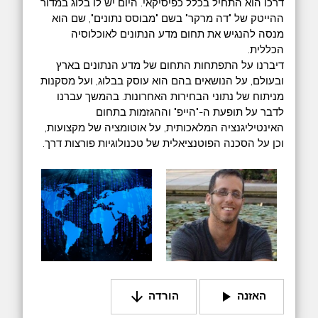
דרכו הוא התחיל בכלל כפיסיקאי. היום יש לו בלוג במדור
ההייטק של "דה מרקר" בשם "מבוסס נתונים", שם הוא
מנסה להנגיש את תחום מדע הנתונים לאוכלוסיה
הכללית.
דיברנו על התפתחות התחום של מדע הנתונים בארץ
ובעולם, על הנושאים בהם הוא עוסק בבלוג, ועל מסקנות
מניתוח של נתוני הבחירות האחרונות. בהמשך עברנו
לדבר על תופעת ה-"הייפ" וההגזמות בתחום
האינטיליגנציה המלאכותית, על אוטומציה של מקצועות,
וכן על הסכנה הפוטנציאלית של טכנולוגיות פורצות דרך.
arrow_downward
play_arrow
האזנה
הורדה