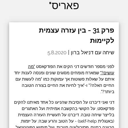
פאריס"
פרק 31 - בין עזרה עצמית
לקיימוּת
שיחה עם דניאל ברון |
5.8.2020
לפני מספר חודשים דני הקים את הפודקאסט
"מה
עושים?"
שמארח מומחים מסוגים שונים ומנסה לענות יחד
איתם על שאלות פשוטות אך עמוקות כמו "מה לעשות עם
החיים האלה?" ו-"איך לחיות את החיים בצורה הטובה
ביותר?".
דני ואני דיברנו על הסיבות שהניעו כל אחד מאיתנו להקים
פודקאסט, על הקושי בהקשבה אמיתית ועל האתגרים
בלייצר שיחה טובה. דיברנו על תעשיית העזרה העצמית
(באנגלית self-help) - על הטוב והרע שבה; על יזמות,
הכוונה בחיים, פסיכולוגיה חיובית, ועל מימוש הפוטנציאל