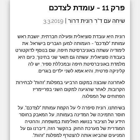
פרק 11 - עומדת לצדכם
שיחה עם ד"ר רונית דרור |
3.3.2019
רונית היא עובדת סוציאלית ופעילה חברתית, יושבת ראש
עמותת "לצדכם" - העמותה למען הגברים בישראל. את
לימודיה עשתה באוניברסיטת חיפה, שם בנוסף לדוקטורט
בעבודה סוציאלית, עשתה גם תואר שני בחינוך. כיום היא
מלמדת באוניברסיטת חיפה ובמכללת ספיר. יש לה
קליניקה פרטית, והיא אמא לשני ילדים בוגרים.
לאחרונה שובצה במקום הרביעי במפלגת "זהות" לבחירות
הקרובות, לאחר שהגיעה למקום השני בפריימריז
הפתוחים של המפלגה.
בשיחתנו, רונית סיפרה לי על הקמת עמותת "לצדכם", על
חוסר התמיכה של המדינה בעמותה, על המאבק בחוסר
הידע של הציבור בנושא האלימות במשפחה, וההטיה
המגדרית של מערכת החוק. בהקשר הזה, דיברנו גם על
המניעים שהביאו אותה להצטרף למפלגת "זהות".