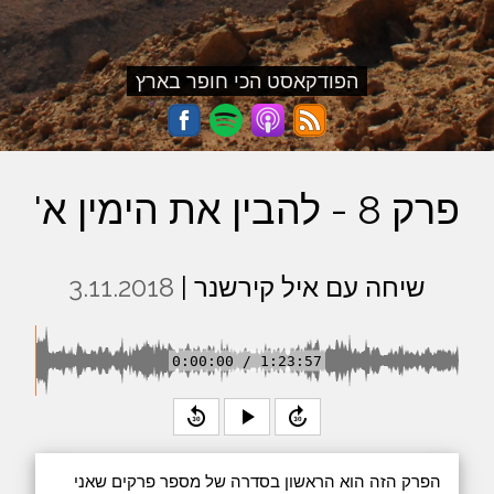
הפודקאסט הכי חופר בארץ
פרק 8 - להבין את הימין א'
שיחה עם איל קירשנר |
3.11.2018
0:00:00 / 1:23:57
replay_30
play_arrow
forward_30
הפרק הזה הוא הראשון בסדרה של מספר פרקים שאני