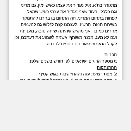
מתגורר בת"א. איל מגדיר את עצמו כאיש ימין, גם מדיני
וגם כלכלי, בעוד שאני מגדיר את עצמי כאיש שמאל,
לפחות בתחום המדיני, וזה התחום בו בחרנו להתמקד
בשיחה הזאת. הרשינו לעצמנו קצת לגלוש גם לנושאים
אחרים כמובן, ואני מרגיש שהיתה שיחה טובה, מעניינת
ועם לא מעט מכנה משותף. אשמח לשמוע את דעתכם, וכן
לקבל המלצות לאורחים נוספים לסדרה.
הפניות:
1)
מספר הרוגים ישראלים לפי חודש בשנים שלפני
ההתנתקות
2)
מפת רצועת עזה וההתיישבות בגוש קטיף
3) ספר:
מדוע אתה מצביע ימין ומקבל שמאל
; מאת ארז
תדמור
4) כתבה:
משתלם להיות ראש עיר מושחת בישראל -
מהרגע הראשון
; אפרת נוימן, הארץ
5)
מערכון של לואי סי. קיי. שמדבר על ישראל ופלסטין
כילדים קטנים
השיחה התקיימה בתאריך 30.10.2018.