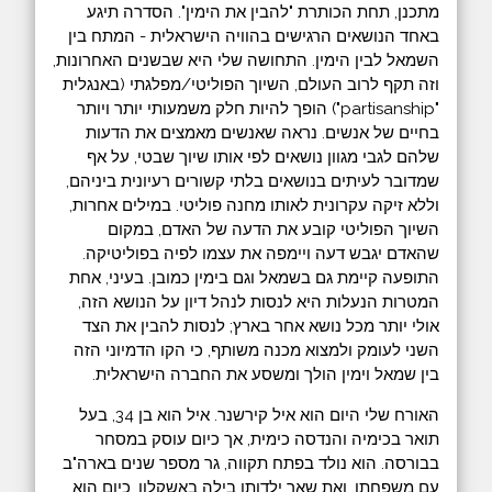
מתכנן, תחת הכותרת "להבין את הימין". הסדרה תיגע
באחד הנושאים הרגישים בהוויה הישראלית - המתח בין
השמאל לבין הימין. התחושה שלי היא שבשנים האחרונות,
וזה תקף לרוב העולם, השיוך הפוליטי/מפלגתי (באנגלית
"partisanship") הופך להיות חלק משמעותי יותר ויותר
בחיים של אנשים. נראה שאנשים מאמצים את הדעות
שלהם לגבי מגוון נושאים לפי אותו שיוך שבטי, על אף
שמדובר לעיתים בנושאים בלתי קשורים רעיונית ביניהם,
וללא זיקה עקרונית לאותו מחנה פוליטי. במילים אחרות,
השיוך הפוליטי קובע את הדעה של האדם, במקום
שהאדם יגבש דעה ויימפה את עצמו לפיה בפוליטיקה.
התופעה קיימת גם בשמאל וגם בימין כמובן. בעיני, אחת
המטרות הנעלות היא לנסות לנהל דיון על הנושא הזה,
אולי יותר מכל נושא אחר בארץ; לנסות להבין את הצד
השני לעומק ולמצוא מכנה משותף, כי הקו הדמיוני הזה
בין שמאל וימין הולך ומשסע את החברה הישראלית.
האורח שלי היום הוא איל קירשנר. איל הוא בן 34, בעל
תואר בכימיה והנדסה כימית, אך כיום עוסק במסחר
בבורסה. הוא נולד בפתח תקווה, גר מספר שנים בארה"ב
עם משפחתו, ואת שאר ילדותו בילה באשקלון. כיום הוא