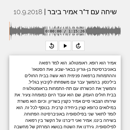
שיחה עם ד"ר אמיר ביבר |
10.9.2018
0:00:00 / 1:15:26
replay_30
play_arrow
forward_30
אמיר הוא רופא, ראומטולוג. הוא למד רפואה
באוניברסיטת בן-גוריון בבאר-שבע, ואת הסטאז'
וההתמחות ברפואה פנימית הוא עשה בבית החולים
בילינסון. בהמשך עבר עם משפחתו לקיבוץ בגליל,
והמשיך את הכשרתו עם תת-התמחות בראומטולוגיה
בבית חולים העמק, שם הוא עובד היום כמומחה צעיר. את
שירותו הצבאי סיים אמיר כקצין בשריון, וכיום הוא משרת
במילואים כרופא קצין ביחידה קרבית. בנוסף לכל זה, הוא
לומד לתואר שני בפילוסופיה באוניברסיטה הפתוחה.
בשיחה ביננו, אמיר ואני דיברנו על הקשר בין רפואה
לפילוסופיה, גירדנו את השטח בנושא המרתק של מחשבה