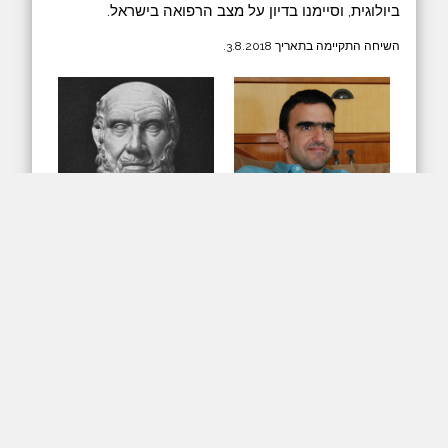
ביולוגית, וסיימנו בדיון על מצב הרפואה בישראל.
השיחה התקיימה בתאריך 3.8.2018.
arrow_downward
play_arrow
האזנה
הורדה
כל הזכויות שמורות לשובל טירמן | Powered by
w3.css