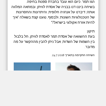
הגז תמר. כיום הוא עובד בחברת ספנות בחיפה.
בשיחה ביננו דנו בבניה של אסדת לוויתן, ובמחאה המלווה
אותה; דיברנו על אנרגיה חלופית, והיתרונות והחסרונות
של הטכנולוגיות השונות; ולבסוף, נגענו קצת בשאלה "איך
להיות אזרח אקולוגי בישראל?"
תיקון:
בעת ההשוואה של אסדת תמר לאסדת לוויתן, חל בלבול
בין השמות של השדות, אבל ניתן להבין מההקשר על מה
מדובר.
השיחה התקיימה בתאריך 24.7.2018.
arrow_downward
play_arrow
האזנה
הורדה