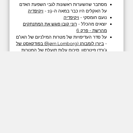
מסתבר שהשערות ראשונות לגבי השפעת האדם
על האקלים היו כבר במאה ה-19 -
ויקיפדיה
נועם חומסקי -
ויקיפדיה
יוצאים מהכלל -
רוני קובן פוגש את המתנתקים
מהרשת - פרק 6
על סדר העדיפויות של מטרות המילניום של האו"ם
-
ביורן לומבורג (Bjørn Lomborg) בפודקאסט של
ג'ורדן פיטרסון
,
סיכום עלות תועלת של המטרות
המחלוקת בין בקונין למרקס -
ויקיפדיה
עידן לנדו -
בלוג "לא למות טיפש"
ברק כהן -
בטוויטר
השיחה התקיימה בתאריך 5.7.2019.