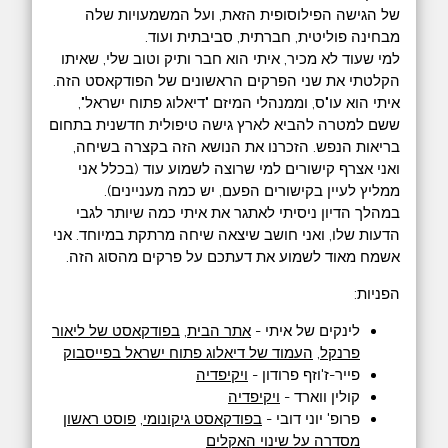
של הגישה הפילוסופית הזאת, ועל המשמעויות שלה
מבחינה פוליטית, חברתית, סביבתית ועוד.
למי שעוד לא מכיר, איתי הוא חבר ותיק וטוב שלי, שאיתו
הקלטתי את שני הפרקים הראשונים של הפודקאסט הזה.
איתי הוא עו"ס, וממנהלי המיזם "דיאלוג פתוח ישראל",
ששם למטרה להביא לארץ גישה טיפולית חדשנית בתחום
בריאות הנפש. הזכרנו את הנושא הזה בקצרה בשיחה,
ואני אצרף קישורים למי שרוצה לשמוע עוד (בכלל אני
ממליץ לעיין בקישורים הפעם, יש כמה מעניינים).
במהלך הדיון ניסיתי לאתגר את איתי כמה שיותר לגבי
הדעות שלו, ואני חושב שיצאה שיחה מרתקת במיוחד. אני
אשמח מאוד לשמוע את דעתכם על פרקים מהסוג הזה.
הפניות:
לינקים של איתי -
אתר הבית
,
בפודקאסט של ליאור
פרנקל
,
העמוד של דיאלוג פתוח ישראל בפייסבוק
פייר-ז'וזף פרודון -
ויקיפדיה
קולין ווארד -
ויקיפדיה
פרופ' יוני דובי -
בפודקאסט גיקונומי
,
פוסט ראשון
מסדרה על שינוי האקלים