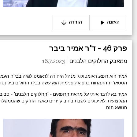
arrow_downward
play_arrow
האזנה
הורדה
פרק 46 - ד"ר אמיר ביבר
ממאבק החלוקים הלבנים |
16.7.2023
אמיר הוא רופא, ראומטולוג, מנהל היחידה לראומטולוגיה בבי"ח העמק
הסטאז' וההתמחות ברפואה פנימית הוא עשה בבית החולים בילינסון.
אמיר בא לדבר איתי על מחאת הרופאים - "החלוקים הלבנים" - סבי
המקצועית, לא יכולים לשבת בחיבוק ידיים כאשר החוקים שהממשלה 
הנושא הזה.