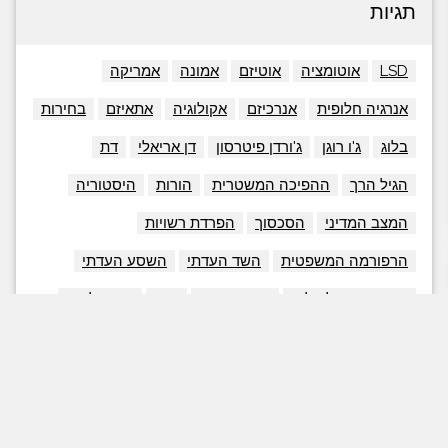
תגיות
LSD
אוטומציה
אוטיזם
אמונה
אמריקה
אנרגיה חלופית
אנרכיזם
אקולוגיה
אתאיזם
בחירות
בלוג
ג'ו רוגן
ג'ורדן פיטרסון
דן אריאלי
דת
הגיל הרך
ההפיכה המשטרית
הורות
היסטוריה
המצב המדיני
הסכסוך
הפרדת רשויות
הרפורמה המשפטית
השד העדתי
השסע העדתי
התחממות גלובלית
זכויות הגבר
זנות
חוק הלאום
חינוך
חינוך מיוחד
חרדים
טבעונות
טים פאריס
טכנולוגיה
יהדות
יובל נוח הררי
כלכלה
כלכלה התנהגותית
כריסטופר היצ'נס
להבין את הימין